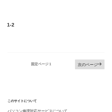
1-2
投
固定ページ
1
次のページ
稿
の
ペ
ー
ジ
このサイトについて
送
パソコン修理対応サービスについて
り