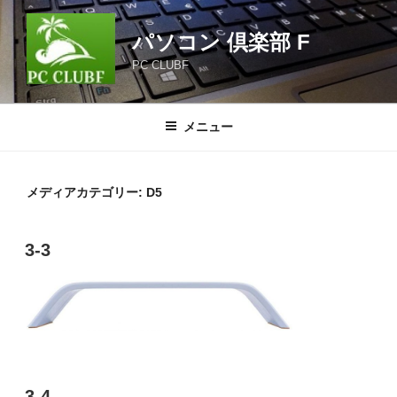
コ
ン
パソコン 倶楽部 F
テ
PC CLUBF
ン
ツ
へ
メニュー
ス
キ
ッ
メディアカテゴリー:
D5
プ
3-3
3-4