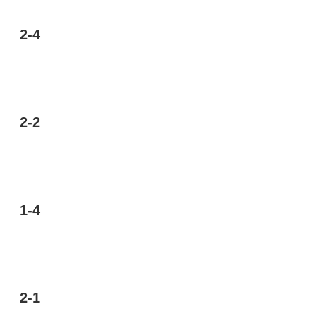
2-4
2-2
1-4
2-1