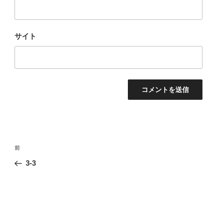
サイト
投
前
前
稿
の
3-3
ナ
投
ビ
稿
ゲ
ー