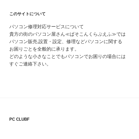
シ
ョ
このサイトについて
ン
パソコン修理対応サービスについて
貴方の街のパソコン屋さん≪ぱそこんくらぶえふ≫では
パソコン販売,設置・設定、修理などパソコンに関する
お困りごとを全般的に承ります。
どのような小さなことでもパソコンでお困りの場合には
すぐご連絡下さい。
PC CLUBF