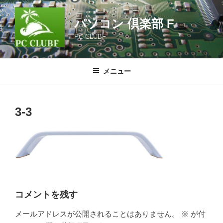
コ
ン
パソコン 倶楽部 F
テ
PC CLUBF
ン
ツ
へ
メニュー
ス
キ
ッ
3-3
プ
コメントを残す
メールアドレスが公開されることはありません。
※
が付