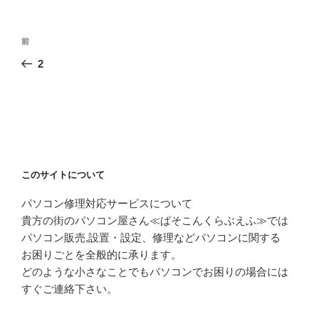
投
前
前
稿
の
2
ナ
投
ビ
稿
ゲ
ー
シ
ョ
このサイトについて
ン
パソコン修理対応サービスについて
貴方の街のパソコン屋さん≪ぱそこんくらぶえふ≫では
パソコン販売,設置・設定、修理などパソコンに関する
お困りごとを全般的に承ります。
どのような小さなことでもパソコンでお困りの場合には
すぐご連絡下さい。