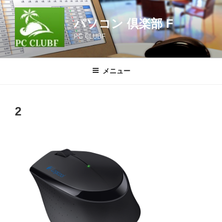
コ
ン
パソコン 倶楽部 F
テ
PC CLUBF
ン
ツ
へ
メニュー
ス
キ
ッ
2
プ