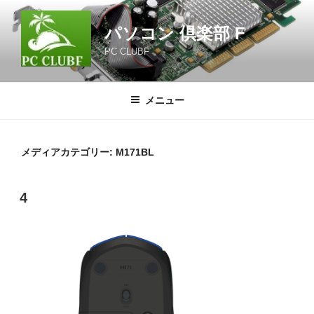
コ
ン
パソコン 倶楽部 F
テ
PC CLUBF
ン
ツ
へ
メニュー
ス
キ
ッ
メディアカテゴリー:
M171BL
プ
4