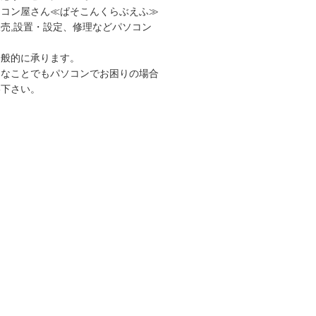
ソコン屋さん≪ぱそこんくらぶえふ≫
売,設置・設定、修理などパソコン
全般的に承ります。
さなことでもパソコンでお困りの場合
絡下さい。