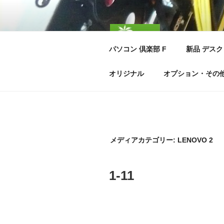
コ
ン
テ
パソコ
ン
パソコン 倶楽部 F
新品 デスク
ツ
PC CLUBF
へ
オリジナル
オプション・その
ス
キ
ッ
プ
メディアカテゴリー:
LENOVO 2
1-11