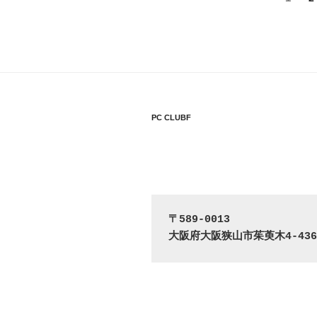
定
稿
ペ
の
ー
ジ
ペ
ー
PC CLUBF
ジ
送
り
〒589-0013
大阪府大阪狭山市茱萸木4-436