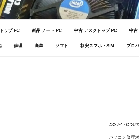
ン 倶楽部 F
トップ PC
新品 ノート PC
中古 デスクトップ PC
中古 
他
修理
廃棄
ソフト
格安スマホ・SIM
プロ
このサイトについ
パソコン修理