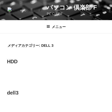
コ
パソコン 倶楽部 F
ン
PC CLUBF
テ
ン
ツ
メニュー
へ
ス
キ
メディアカテゴリー:
DELL 3
ッ
プ
HDD
dell3