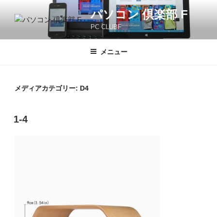
コ
パソコン 倶楽部 F
ン
PC CLUBF
テ
ン
ツ
メニュー
へ
ス
キ
メディアカテゴリー:
D4
ッ
プ
1-4