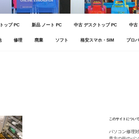
ソコン 倶楽部 F
トップ PC
新品 ノート PC
中古 デスクトップ PC
中古 
LUBF
他
修理
廃棄
ソフト
格安スマホ・SIM
プロ
このサイトについ
パソコン修理
貴方の街のパ