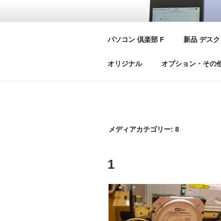
コ
ン
テ
パ
パソコン 倶楽部 F
新品 デスク
ン
PC C
ツ
オリジナル
オプション・その
へ
ス
キ
ッ
プ
メディアカテゴリー:
8
1