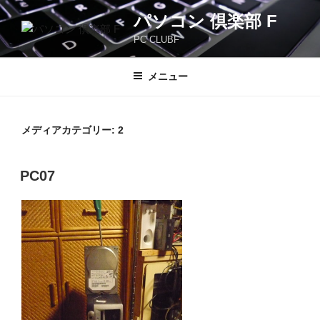
コ
パソコン 倶楽部 F
ン
PC CLUBF
テ
ン
ツ
メニュー
へ
ス
キ
メディアカテゴリー:
2
ッ
プ
PC07