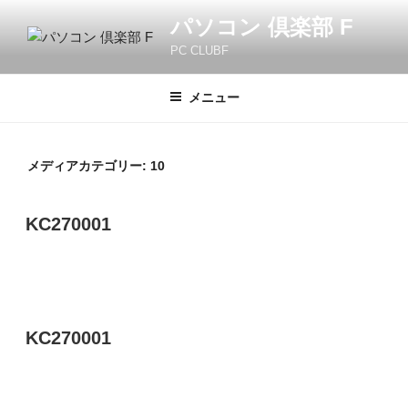
コ
パソコン 倶楽部 F
ン
PC CLUBF
テ
ン
ツ
メニュー
へ
ス
キ
メディアカテゴリー:
10
ッ
プ
KC270001
KC270001