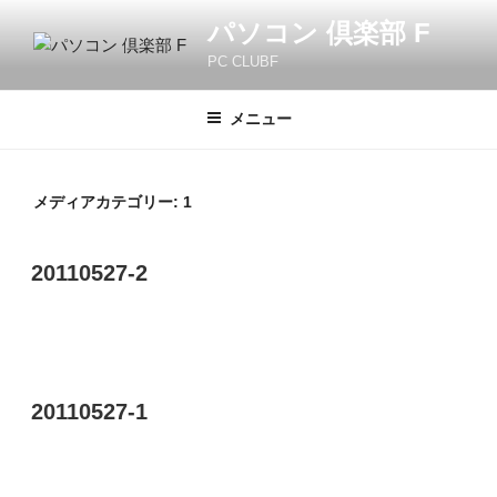
コ
パソコン 倶楽部 F
ン
PC CLUBF
テ
ン
ツ
メニュー
へ
ス
キ
メディアカテゴリー:
1
ッ
プ
20110527-2
20110527-1