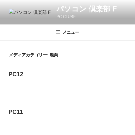
コ
パソコン 倶楽部 F
ン
PC CLUBF
テ
ン
ツ
メニュー
へ
ス
キ
メディアカテゴリー:
廃棄
ッ
プ
PC12
PC11