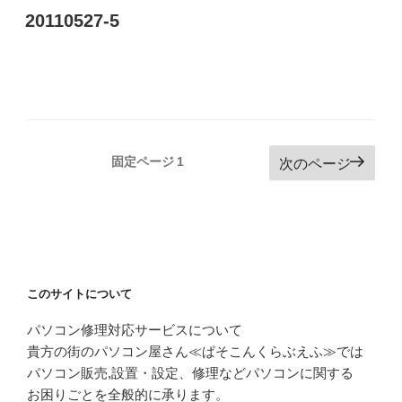
20110527-5
投
固定ページ
1
次のページ
稿
の
ペ
ー
ジ
このサイトについて
送
パソコン修理対応サービスについて
り
貴方の街のパソコン屋さん≪ぱそこんくらぶえふ≫では
パソコン販売,設置・設定、修理などパソコンに関する
お困りごとを全般的に承ります。