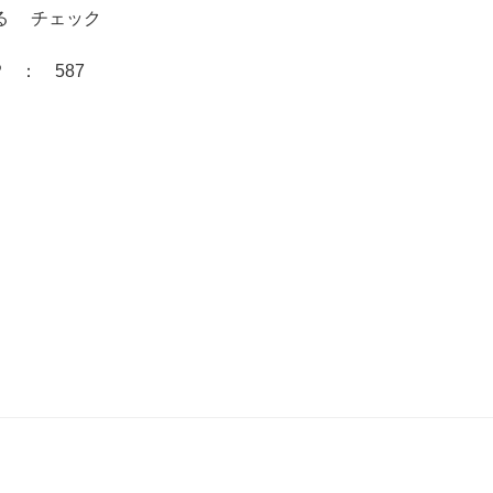
る チェック
SMTP ： 587