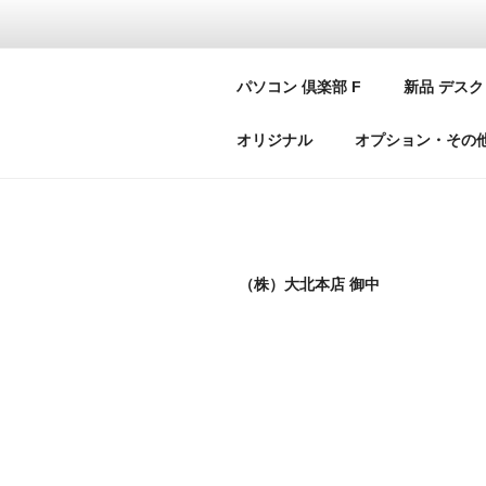
コ
ン
テ
パ
パソコン 倶楽部 F
新品 デスク
ン
PC C
ツ
オリジナル
オプション・その
へ
ス
キ
ッ
プ
（株）大北本店 御中