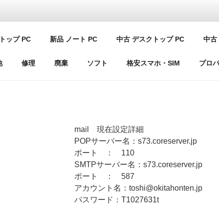
ソコン 倶楽部 F
トップ PC
新品 ノート PC
中古 デスクトップ PC
中古 
LUBF
他
修理
廃棄
ソフト
格安スマホ・SIM
プロ
mail 現在設定詳細
POPサーバー名：s73.coreserver.jp
ポート ： 110
SMTPサーバー名：s73.coreserver.jp
ポート ： 587
アカウント名：toshi@okitahonten.jp
パスワード：T1027631t