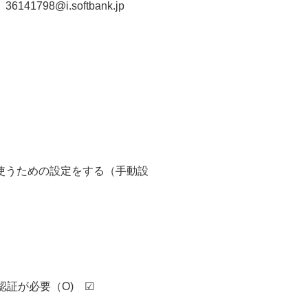
98@i.softbank.jp
使うための設定をする（手動設
は認証が必要（O) ☑