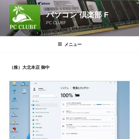
コ
ン
パソコン 倶楽部 F
テ
PC CLUBF
ン
ツ
へ
メニュー
ス
キ
ッ
（株）大北本店 御中
プ