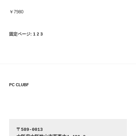
￥7980
固定ページ:
1
2
3
PC CLUBF
〒589-0013