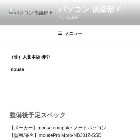
コ
パソコン 倶楽部 F
ン
PC CLUBF
テ
ン
ツ
メニュー
へ
ス
キ
（株）大北本店 御中
ッ
mouse
プ
整備後予定スペック
【メーカー】mouse computer ノートパソコン
【型番/品名】mousePro Mpro-NB391Z-SSD