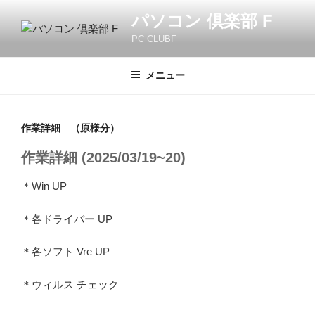
コ
パソコン 倶楽部 F
ン
PC CLUBF
テ
ン
ツ
メニュー
へ
ス
キ
作業詳細 （原様分）
ッ
作業詳細 (2025/03/19~20)
プ
＊Win UP
＊各ドライバー UP
＊各ソフト Vre UP
＊ウィルス チェック